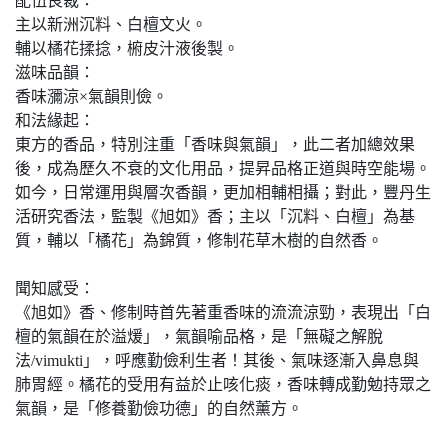
配伍良裁：
主以新洲沉料、白檀文火。
輔以橘花揉捻，椨皮汁液後製。
滋味品韻：
香味瀰涼×氣韻則儉。
和法緣起：
東方的香品，特別注重「香味與氣韻」，此二者加總效果
後，成為歷久不衰的文化用品，提昇品格正道與時空能場。
如今，日常運用與層次香韻，更加相輔相攝；對此，豐丹生
活研究香法，監製《旭如》香；主以「沉料、白檀」為基
質，輔以「橘花」為錦質，修制花草木樹的自然香。
聞知感受：
《旭如》香、修制時首先著重香味的流流涼勁，表現出「白
檀的氣韻在於溢煖」，氣韻喻品格，是「無礙之解脫
法/vimukti」，呼應勤儉利生者！其後、氣味逐漸入鼻息與
肺胃經。橘花的受用有益於止咳化痰，香味轉成勤勉持眾之
氣韻，是「修養勤儉功德」的自然薰方。