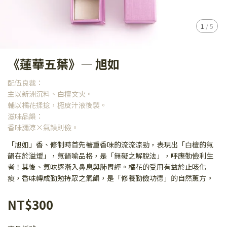
1
/
5
《蓮華五葉》— 旭如
配伍良裁：
主以新洲沉料、白檀文火。
輔以橘花揉捻，椨皮汁液後製。
滋味品韻：
香味瀰涼×氣韻則儉。
「旭如」香、修制時首先著重香味的流流涼勁，表現出「白檀的氣
韻在於溢煖」，氣韻喻品格，是「無礙之解脫法」，呼應勤儉利生
者！其後、氣味逐漸入鼻息與肺胃經。橘花的受用有益於止咳化
痰，香味轉成勤勉持眾之氣韻，是「修養勤儉功德」的自然薰方。
NT$300