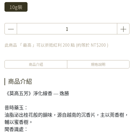
10g裝
此商品 「 最高 」可以折抵紅利
200
點 (約等於
NT$200
)
商品介紹
規格說明
商品介紹
《莫高五芳》淨化線香 — 逸勝
昔時藥玉：
油脂泌出桂花般的韻味，源自越南的沉香片，主以莞香樹，
輔以蜜香樹。
聞香識處：