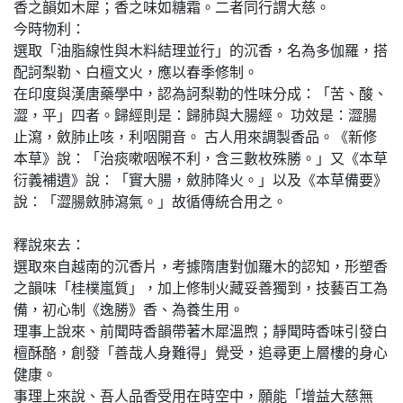
香之韻如木犀；香之味如糖霜。二者同行謂大慈。
今時物利：
選取「油脂線性與木料結理並行」的沉香，名為多伽羅，搭
配訶梨勒、白檀文火，應以春季修制。
在印度與漢唐藥學中，認為訶梨勒的性味分成：「苦、酸、
澀，平」四者。歸經則是：歸肺與大腸經。 功效是：澀腸
止瀉，斂肺止咳，利咽開音。 古人用來調製香品。《新修
本草》說：「治痰嗽咽喉不利，含三數枚殊勝。」又《本草
衍義補遺》說：「實大腸，斂肺降火。」以及《本草備要》
說：「澀腸斂肺瀉氣。」故循傳統合用之。
釋說來去：
選取來自越南的沉香片，考據隋唐對伽羅木的認知，形塑香
之韻味「桂樸嵐質」，加上修制火藏妥善獨到，技藝百工為
備，初心制《逸勝》香、為養生用。
理事上說來、前聞時香韻帶著木犀溫煦；靜聞時香味引發白
檀酥酪，創發「善哉人身難得」覺受，追尋更上層樓的身心
健康。
事理上來說、吾人品香受用在時空中，願能「增益大慈無