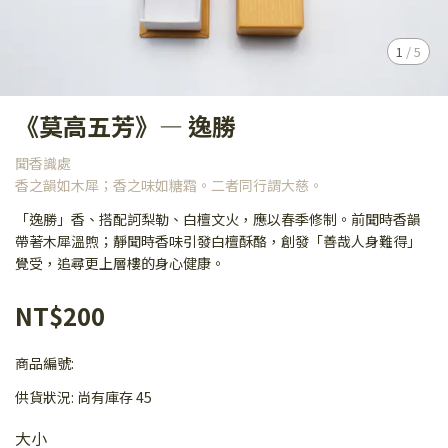
1
/
5
《莫高五芳》— 逸勝
聞香識處
香之韻如木犀；香之味如糖霜。二者同行謂大慈。
「逸勝」香、搭配訶梨勒、白檀文火，應以春季修制。前聞時香韻
帶著木犀溫煦；靜聞時香味引發白檀酥酪，創發「善哉人身難得」
覺受，追尋更上層樓的身心健康。
NT$200
商品編號:
供貨狀況:
尚有庫存 45
大小