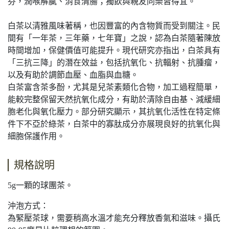
芬，潤喉解膩、消食清腸；獨飲與親友同樂皆得宜。
白茶以清雅風味著稱，也因豐富的內含物質而受到關注。民
間有「一年茶，三年藥，七年寶」之說，認為白茶隨著陳放
時間增加，保健價值可能提升。現代研究亦指出，白茶具有
「三抗三降」的潛在效益，包括抗氧化、抗輻射、抗腫瘤，
以及有助於調節血壓、血脂與血糖。
白茶富含茶多酚，尤其是兒茶素類化合物，加工過程簡單，
能較完整保留天然抗氧化成分，有助於清除自由基、減緩細
胞老化與氧化壓力。部分研究顯示，其抗氧化活性在特定條
件下不亞於綠茶，白茶中的寡肽成分亦展現良好的抗氧化與
細胞保護作用。
規格說明
5g一顆的球團茶。
沖泡方式：
為緊壓茶球，需要稍高水溫才能充分釋放香氣和滋味。攝氏