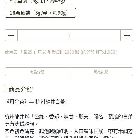
9顆盒裝（5g/顆，約45g）
18顆罐裝（5g/顆，約90g）
此商品 「 最高 」可以折抵紅利
1000
點 (約等於
NT$1,000
)
商品介紹
規格說明
商品介紹
《丹金茶》— 杭州龍井白茶
杭州龍井以「色綠、香郁、味甘、形美」聞名，製成的白茶
更有沈穩雅韻。
茶色初色清亮，越泡越顯紅潤，入口韻味甘酸，帶有木調芳