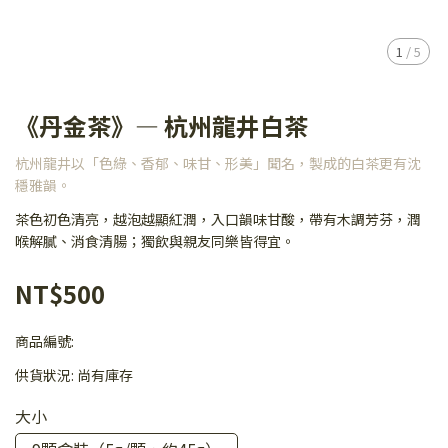
1
/
5
《丹金茶》— 杭州龍井白茶
杭州龍井以「色綠、香郁、味甘、形美」聞名，製成的白茶更有沈
穩雅韻。
茶色初色清亮，越泡越顯紅潤，入口韻味甘酸，帶有木調芳芬，潤
喉解膩、消食清腸；獨飲與親友同樂皆得宜。
NT$500
商品編號:
供貨狀況:
尚有庫存
大小